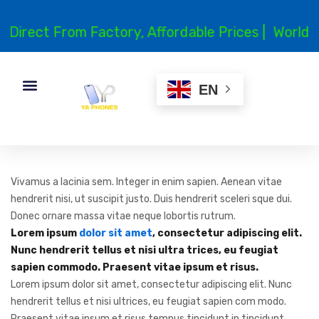
Direct From Factory, Affordable Prices |
Worldwid
EN
Vivamus a lacinia sem. Integer in enim sapien. Aenean vitae
hendrerit nisi, ut suscipit justo. Duis hendrerit sceleri sque dui.
Donec ornare massa vitae neque lobortis rutrum.
Lorem ipsum
dolor sit amet
, consectetur adipiscing elit.
Nunc hendrerit tellus et nisi ultra trices, eu feugiat
sapien commodo. Praesent vitae ipsum et risus.
Lorem ipsum dolor sit amet, consectetur adipiscing elit. Nunc
hendrerit tellus et nisi ultrices, eu feugiat sapien com modo.
Praesent vitae ipsum et risus tempus tincidunt in tincidunt